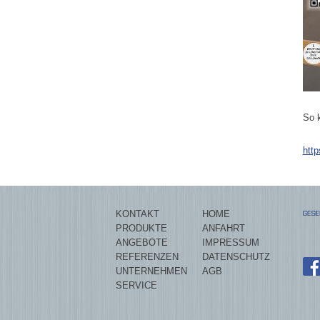
So k
http
KONTAKT
HOME
PRODUKTE
ANFAHRT
ANGEBOTE
IMPRESSUM
REFERENZEN
DATENSCHUTZ
UNTERNEHMEN
AGB
SERVICE