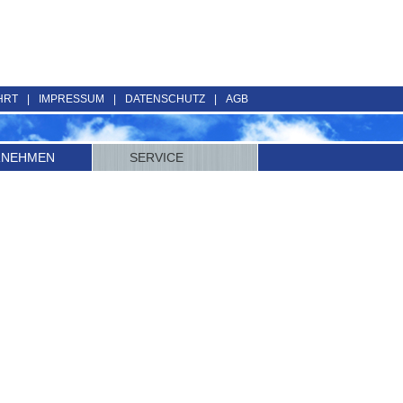
HRT
|
IMPRESSUM
|
DATENSCHUTZ
|
AGB
RNEHMEN
SERVICE