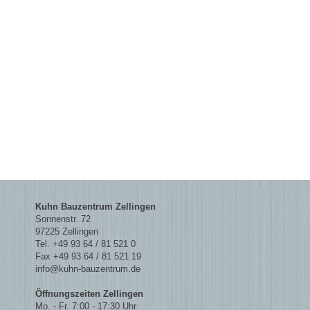
Kuhn Bauzentrum Zellingen
Sonnenstr. 72
97225 Zellingen
Tel. +49 93 64 / 81 521 0
Fax +49 93 64 / 81 521 19
info@kuhn-bauzentrum.de
Öffnungszeiten Zellingen
Mo. - Fr. 7:00 - 17:30 Uhr