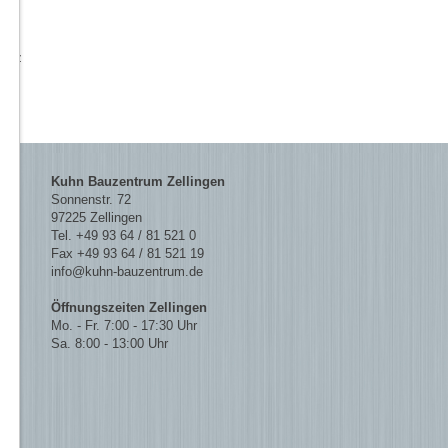
e
s
März
Kuhn Bauzentrum Zellingen
Sonnenstr. 72
97225 Zellingen
Tel. +49 93 64 / 81 521 0
Fax +49 93 64 / 81 521 19
info@kuhn-bauzentrum.de
Öffnungszeiten Zellingen
Mo. - Fr. 7:00 - 17:30 Uhr
Sa. 8:00 - 13:00 Uhr