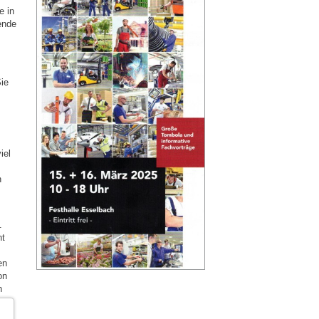
e in
ende
ie
iel
n
.
nt
en
on
n