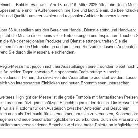
lbach – Bald ist es soweit: Am 15. und 16. März 2025 öffnet die Regio-Mess
Spessarthalle und im Außenbereich ihre Tore und lädt Sie ein, die beeindruck
falt und Qualität unserer lokalen und regionalen Anbieter kennenzulernen.
über 35 Ausstellern aus den Bereichen Handel, Dienstleistung und Handwerk
pricht die Messe ein Erlebnis voller Entdeckungen und Inspiration. Tauchen S
in die Welt der regionalen Produkte und Dienstleistungen, treffen Sie die
chen hinter den Unternehmen und profitieren Sie von exklusiven Angeboten,
end Sie durch die Messehalle schlendern.
Regio-Messe hält jedoch nicht nur Ausstellungen bereit, sondern bietet noch v
r. An beiden Tagen erwarten Sie spannende Fachvorträge zu sechs
chiedenen Themen, die direkt von den Ausstellern präsentiert werden. Lasse
sich von interessanten Einblicken und neuen Erkenntnissen überraschen.
weiteres Highlight der Messe ist die große Tombola mit fantastischen Preisen
s Los unterstützt gemeinnützige Einrichtungen in der Region. Die Messe die
t nur als Plattform für den Austausch zwischen Anbietern und Besuchern,
ern auch als Treffpunkt für Unternehmen um sich zu vernetzen, Kooperation
zugehen und neue Geschäftsmöglichkeiten zu erkunden. Durch die Präsenz v
tellern aus verschiedenen Branchen wird eine breite Palette an Möglichkeite
haffen, die lokale Wirtschaft zu stärken und zu fördern.