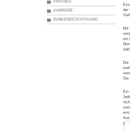
PARTNER
Esse
der 
KARRIERE
Viel
BUNKERBESICHTIGUNG
Mit 
vers
ein 
Mens
währ
Die 
meh
vers
Sie 
Ein 
Jede
nich
sond
ein
Auss
gesc