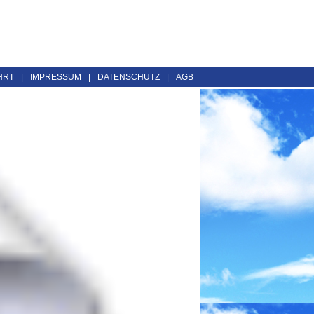
HRT
|
IMPRESSUM
|
DATENSCHUTZ
|
AGB