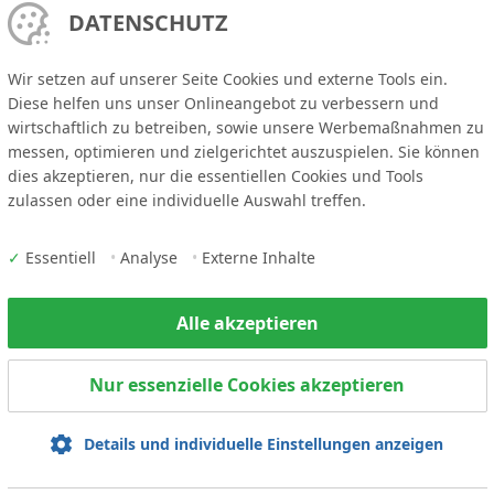
DATENSCHUTZ
das leibliche Wohl ist ebenfalls gesorgt! Genießen Sie an beiden Tagen warm
isen sowie Kaffee und Kuchen, um Ihre Energiereserven aufzutanken und da
eerlebnis in vollen Zügen zu genießen. Markieren Sie sich den 15. und 16. 
Wir setzen auf unserer Seite Cookies und externe Tools ein.
hrem Kalender und seien Sie Teil dieses regionalen Highlights. Wir freuen uns
Diese helfen uns unser Onlineangebot zu verbessern und
uf, Sie dort begrüßen zu dürfen. Der Eintritt ist frei.
wirtschaftlich zu betreiben, sowie unsere Werbemaßnahmen zu
messen, optimieren und zielgerichtet auszuspielen. Sie können
dies akzeptieren, nur die essentiellen Cookies und Tools
zulassen oder eine individuelle Auswahl treffen.
Kuhn Bauzentrum Lengfurt
Siemensstr. 5
97855 Triefenstein / Lengfurt
✓
Essentiell
•
Analyse
•
Externe Inhalte
Tel. +49 93 95 / 97 20 0
Fax +49 93 95 / 80 92
info@kuhn-bauzentrum.de
Alle akzeptieren
Öffnungszeiten Lengfurt
Mo. – Fr. 7:00 – 18:00 Uhr
Sa. 7:00 – 13:00
Nur essenzielle Cookies akzeptieren
Schausonntag nur in Lengfurt:
Ausstellung jeden 1. Sonntag im
Details und individuelle Einstellungen anzeigen
Monat geöffnet.