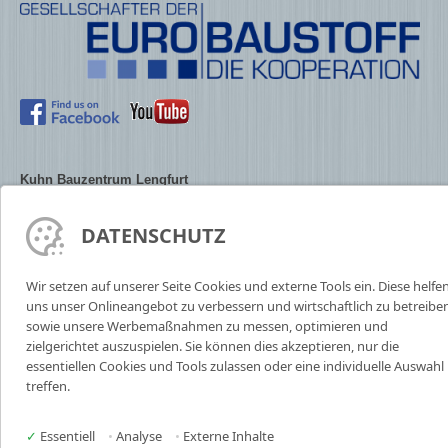
Kuhn Bauzentrum Lengfurt
Siemensstr. 5
97855 Triefenstein / Lengfurt
DATENSCHUTZ
Tel. +49 93 95 / 97 20 0
Fax +49 93 95 / 80 92
info@kuhn-bauzentrum.de
Wir setzen auf unserer Seite Cookies und externe Tools ein. Diese helfe
uns unser Onlineangebot zu verbessern und wirtschaftlich zu betreiben
Öffnungszeiten Lengfurt
Mo. – Fr. 7:00 – 18:00 Uhr
sowie unsere Werbemaßnahmen zu messen, optimieren und
Sa. 7:00 – 13:00
zielgerichtet auszuspielen. Sie können dies akzeptieren, nur die
essentiellen Cookies und Tools zulassen oder eine individuelle Auswahl
Schausonntag nur in Lengfurt:
treffen.
Ausstellung jeden 1. Sonntag im Monat geöffnet.
✓
Essentiell
•
Analyse
•
Externe Inhalte
Kuhn Bauzentrum Zellingen